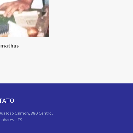
Dimathus
TATO
Rua João Calmon, 880 Centro,
Linhares - ES