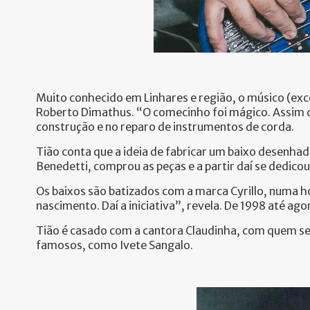
Muito conhecido em Linhares e região, o músico (exce
Roberto Dimathus. “O comecinho foi mágico. Assim co
construção e no reparo de instrumentos de corda.
Tião conta que a ideia de fabricar um baixo desenhad
Benedetti, comprou as peças e a partir daí se dedic
Os baixos são batizados com a marca Cyrillo, numa h
nascimento. Daí a iniciativa”, revela. De 1998 até a
Tião é casado com a cantora Claudinha, com quem se 
famosos, como Ivete Sangalo.