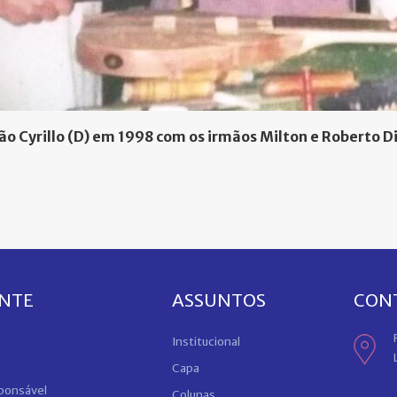
ão Cyrillo (D) em 1998 com os irmãos Milton e Roberto 
ENTE
ASSUNTOS
CON
Institucional
Capa
sponsável
Colunas