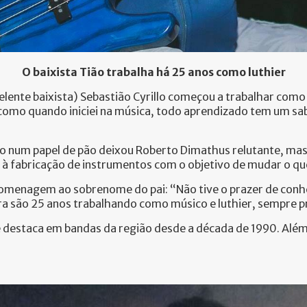
O baixista Tião trabalha há 25 anos como luthier
lente baixista) Sebastião Cyrillo começou a trabalhar como 
mo quando iniciei na música, todo aprendizado tem um sabor
o num papel de pão deixou Roberto Dimathus relutante, mas 
ou à fabricação de instrumentos com o objetivo de mudar o q
omenagem ao sobrenome do pai: “Não tive o prazer de conhec
gora são 25 anos trabalhando como músico e luthier, sempre 
destaca em bandas da região desde a década de 1990. Além di