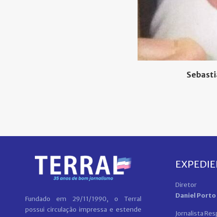
Sebasti
EXPEDI
Diretor
Daniel Porto
Fundado em 29/11/1990, o Terral
possui circulação impressa e estende
Jornalista Re