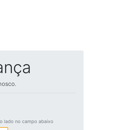
ança
nosco.
ao lado no campo abaixo