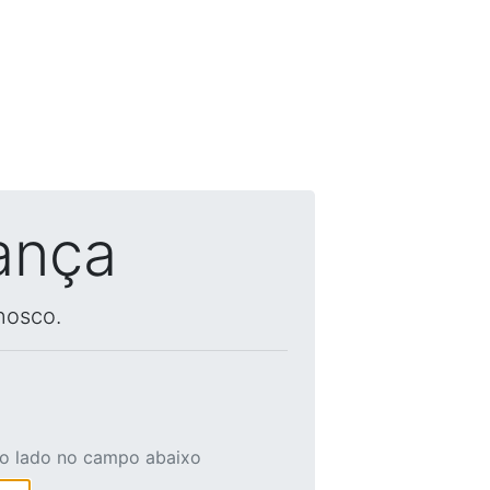
ança
nosco.
ao lado no campo abaixo