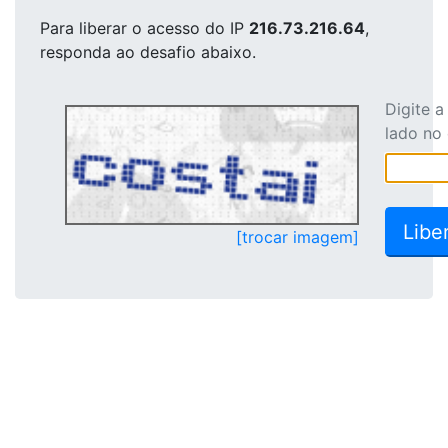
Para liberar o acesso
do IP
216.73.216.64
,
responda ao desafio abaixo.
Digite 
lado no
[trocar imagem]